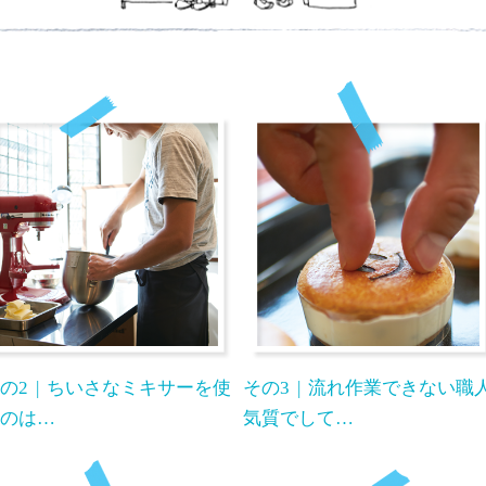
の2
ちいさなミキサーを使
その3
流れ作業できない職
のは…
気質でして…