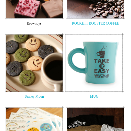
Browndys
ROCKETT BOOSTER COFFEE
Smiley Moon
MUG