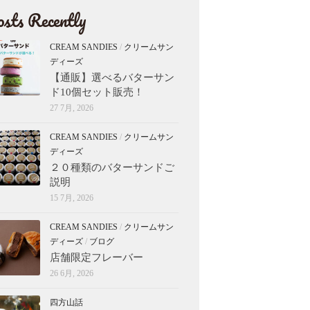
sts Recently
CREAM SANDIES
/
クリームサン
ディーズ
【通販】選べるバターサン
ド10個セット販売！
27 7月, 2026
CREAM SANDIES
/
クリームサン
ディーズ
２０種類のバターサンドご
説明
15 7月, 2026
CREAM SANDIES
/
クリームサン
ディーズ
/
ブログ
店舗限定フレーバー
26 6月, 2026
四方山話