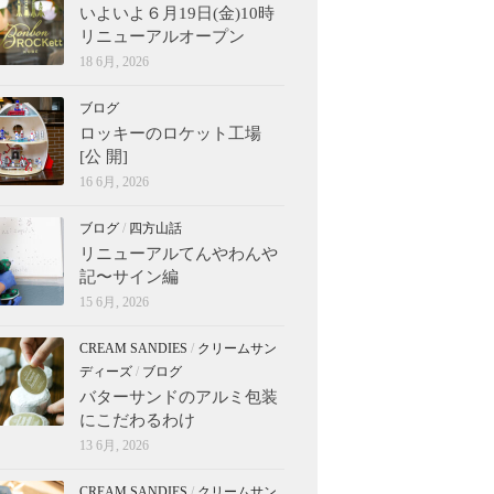
いよいよ６月19日(金)10時
リニューアルオープン
18 6月, 2026
ブログ
ロッキーのロケット工場
[公 開]
16 6月, 2026
ブログ
/
四方山話
リニューアルてんやわんや
記〜サイン編
15 6月, 2026
CREAM SANDIES
/
クリームサン
ディーズ
/
ブログ
バターサンドのアルミ包装
にこだわるわけ
13 6月, 2026
CREAM SANDIES
/
クリームサン