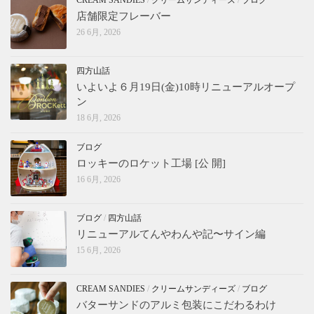
CREAM SANDIES
/
クリームサンディーズ
/
ブログ
店舗限定フレーバー
26 6月, 2026
四方山話
いよいよ６月19日(金)10時リニューアルオープ
ン
18 6月, 2026
ブログ
ロッキーのロケット工場 [公 開]
16 6月, 2026
ブログ
/
四方山話
リニューアルてんやわんや記〜サイン編
15 6月, 2026
CREAM SANDIES
/
クリームサンディーズ
/
ブログ
バターサンドのアルミ包装にこだわるわけ