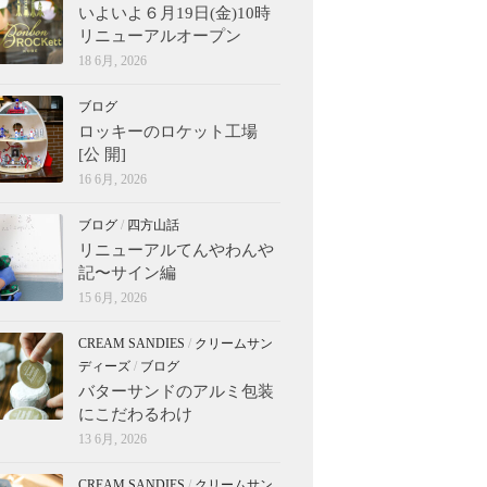
いよいよ６月19日(金)10時
リニューアルオープン
18 6月, 2026
ブログ
ロッキーのロケット工場
[公 開]
16 6月, 2026
ブログ
/
四方山話
リニューアルてんやわんや
記〜サイン編
15 6月, 2026
CREAM SANDIES
/
クリームサン
ディーズ
/
ブログ
バターサンドのアルミ包装
にこだわるわけ
13 6月, 2026
CREAM SANDIES
/
クリームサン