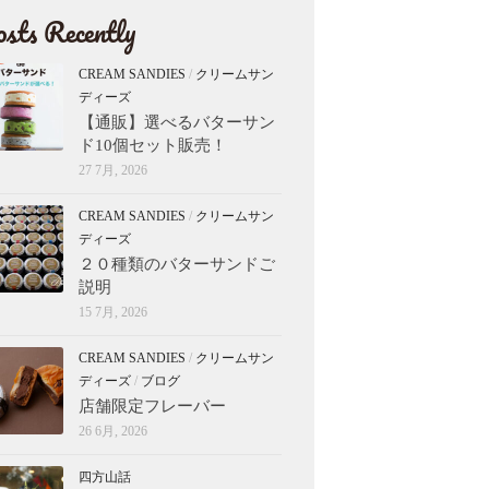
sts Recently
CREAM SANDIES
/
クリームサン
ディーズ
【通販】選べるバターサン
ド10個セット販売！
27 7月, 2026
CREAM SANDIES
/
クリームサン
ディーズ
２０種類のバターサンドご
説明
15 7月, 2026
CREAM SANDIES
/
クリームサン
ディーズ
/
ブログ
店舗限定フレーバー
26 6月, 2026
四方山話