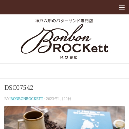
DSC07542
BY
BONBONROCKETT
·
2023年1月20日