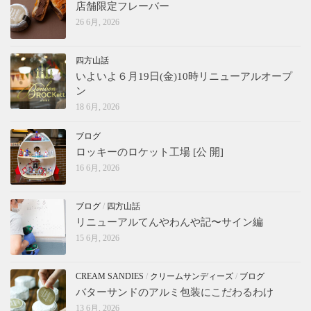
店舗限定フレーバー
26 6月, 2026
四方山話
いよいよ６月19日(金)10時リニューアルオープ
ン
18 6月, 2026
ブログ
ロッキーのロケット工場 [公 開]
16 6月, 2026
ブログ
/
四方山話
リニューアルてんやわんや記〜サイン編
15 6月, 2026
CREAM SANDIES
/
クリームサンディーズ
/
ブログ
バターサンドのアルミ包装にこだわるわけ
13 6月, 2026