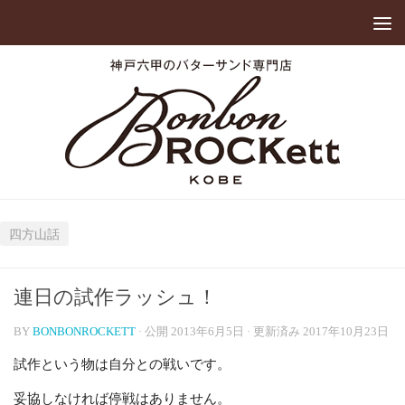
四方山話
連日の試作ラッシュ！
BY
BONBONROCKETT
· 公開
2013年6月5日
· 更新済み
2017年10月23日
試作という物は自分との戦いです。
妥協しなければ停戦はありません。