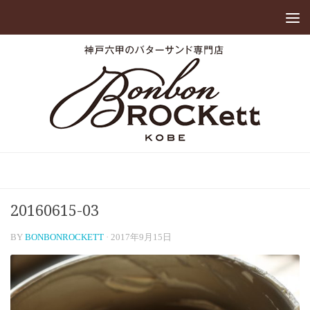
20160615-03
BY
BONBONROCKETT
·
2017年9月15日