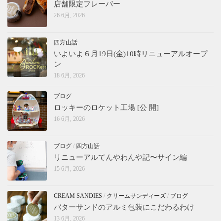
店舗限定フレーバー
26 6月, 2026
四方山話
いよいよ６月19日(金)10時リニューアルオープ
ン
18 6月, 2026
ブログ
ロッキーのロケット工場 [公 開]
16 6月, 2026
ブログ
/
四方山話
リニューアルてんやわんや記〜サイン編
15 6月, 2026
CREAM SANDIES
/
クリームサンディーズ
/
ブログ
バターサンドのアルミ包装にこだわるわけ
13 6月, 2026