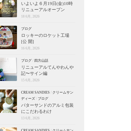
いよいよ６月19日(金)10時
リニューアルオープン
18 6月, 2026
ブログ
ロッキーのロケット工場
[公 開]
16 6月, 2026
ブログ
/
四方山話
リニューアルてんやわんや
記〜サイン編
15 6月, 2026
CREAM SANDIES
/
クリームサン
ディーズ
/
ブログ
バターサンドのアルミ包装
にこだわるわけ
13 6月, 2026
CREAM SANDIES
/
クリームサン