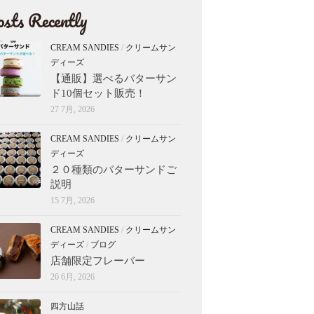
sts Recently
CREAM SANDIES
/
クリームサン
ディーズ
【通販】選べるバターサン
ド10個セット販売！
27 7月, 2026
CREAM SANDIES
/
クリームサン
ディーズ
２０種類のバターサンドご
説明
15 7月, 2026
CREAM SANDIES
/
クリームサン
ディーズ
/
ブログ
店舗限定フレーバー
26 6月, 2026
四方山話