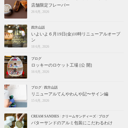
店舗限定フレーバー
26 6月, 2026
四方山話
いよいよ６月19日(金)10時リニューアルオープ
ン
18 6月, 2026
ブログ
ロッキーのロケット工場 [公 開]
16 6月, 2026
ブログ
/
四方山話
リニューアルてんやわんや記〜サイン編
15 6月, 2026
CREAM SANDIES
/
クリームサンディーズ
/
ブログ
バターサンドのアルミ包装にこだわるわけ