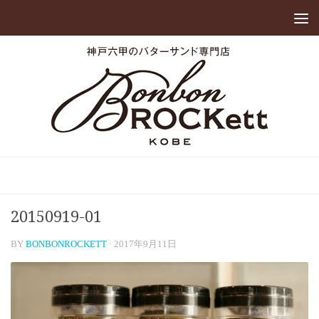
20150919-01
BY
BONBONROCKETT
·
2017年9月11日