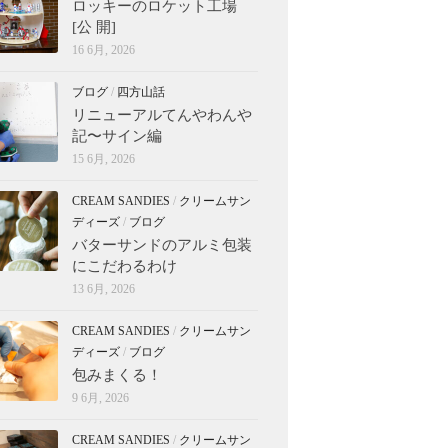
ロッキーのロケット工場
[公 開]
16 6月, 2026
ブログ
/
四方山話
リニューアルてんやわんや
記〜サイン編
15 6月, 2026
CREAM SANDIES
/
クリームサン
ディーズ
/
ブログ
バターサンドのアルミ包装
にこだわるわけ
13 6月, 2026
CREAM SANDIES
/
クリームサン
ディーズ
/
ブログ
包みまくる！
9 6月, 2026
CREAM SANDIES
/
クリームサン