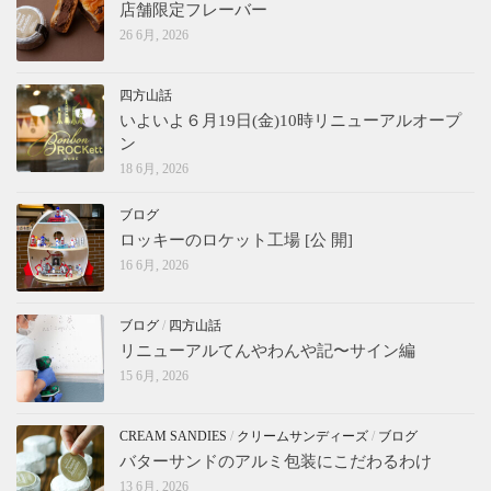
店舗限定フレーバー
26 6月, 2026
四方山話
いよいよ６月19日(金)10時リニューアルオープ
ン
18 6月, 2026
ブログ
ロッキーのロケット工場 [公 開]
16 6月, 2026
ブログ
/
四方山話
リニューアルてんやわんや記〜サイン編
15 6月, 2026
CREAM SANDIES
/
クリームサンディーズ
/
ブログ
バターサンドのアルミ包装にこだわるわけ
13 6月, 2026