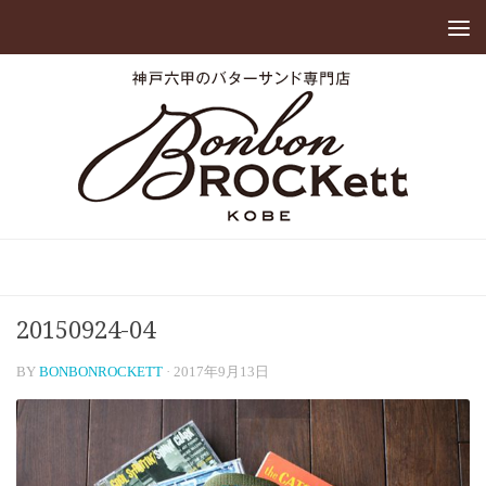
20150924-04
BY
BONBONROCKETT
·
2017年9月13日