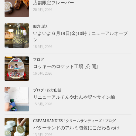
店舗限定フレーバー
26 6月, 2026
四方山話
いよいよ６月19日(金)10時リニューアルオープ
ン
18 6月, 2026
ブログ
ロッキーのロケット工場 [公 開]
16 6月, 2026
ブログ
/
四方山話
リニューアルてんやわんや記〜サイン編
15 6月, 2026
CREAM SANDIES
/
クリームサンディーズ
/
ブログ
バターサンドのアルミ包装にこだわるわけ
13 6月, 2026