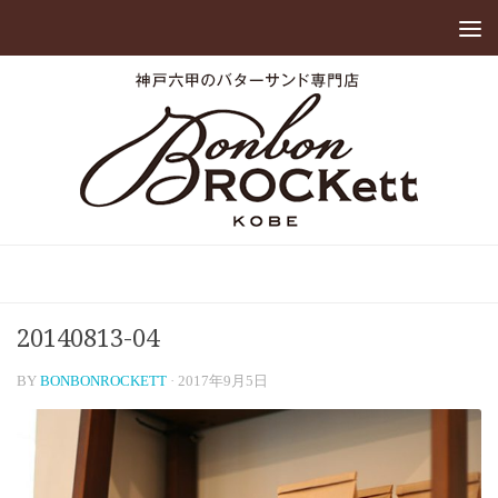
20140813-04
BY
BONBONROCKETT
·
2017年9月5日