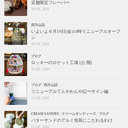
店舗限定フレーバー
26 6月, 2026
四方山話
いよいよ６月19日(金)10時リニューアルオープ
ン
18 6月, 2026
ブログ
ロッキーのロケット工場 [公 開]
16 6月, 2026
ブログ
/
四方山話
リニューアルてんやわんや記〜サイン編
15 6月, 2026
CREAM SANDIES
/
クリームサンディーズ
/
ブログ
バターサンドのアルミ包装にこだわるわけ
13 6月, 2026