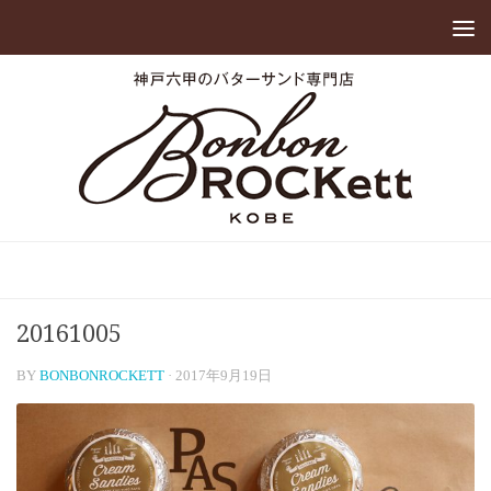
20161005
BY
BONBONROCKETT
·
2017年9月19日