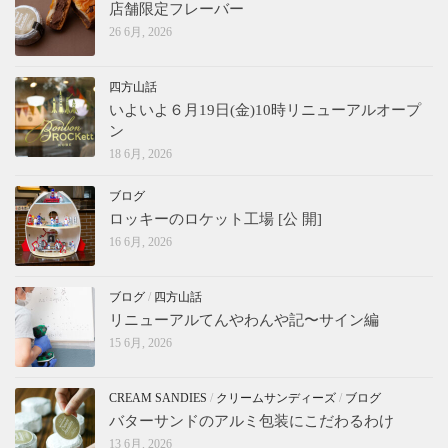
店舗限定フレーバー
26 6月, 2026
四方山話
いよいよ６月19日(金)10時リニューアルオープ
ン
18 6月, 2026
ブログ
ロッキーのロケット工場 [公 開]
16 6月, 2026
ブログ
/
四方山話
リニューアルてんやわんや記〜サイン編
15 6月, 2026
CREAM SANDIES
/
クリームサンディーズ
/
ブログ
バターサンドのアルミ包装にこだわるわけ
13 6月, 2026