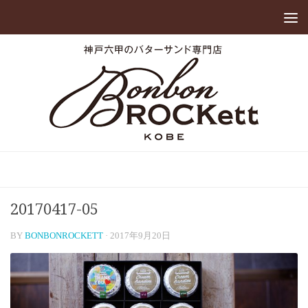
20170417-05
BY
BONBONROCKETT
·
2017年9月20日