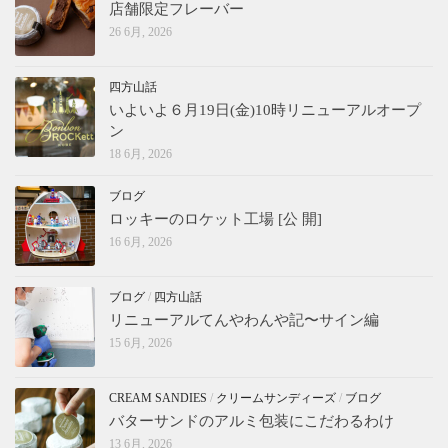
店舗限定フレーバー
26 6月, 2026
四方山話
いよいよ６月19日(金)10時リニューアルオープ
ン
18 6月, 2026
ブログ
ロッキーのロケット工場 [公 開]
16 6月, 2026
ブログ
/
四方山話
リニューアルてんやわんや記〜サイン編
15 6月, 2026
CREAM SANDIES
/
クリームサンディーズ
/
ブログ
バターサンドのアルミ包装にこだわるわけ
13 6月, 2026