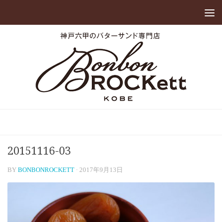
20151116-03
BY
BONBONROCKETT
·
2017年9月13日