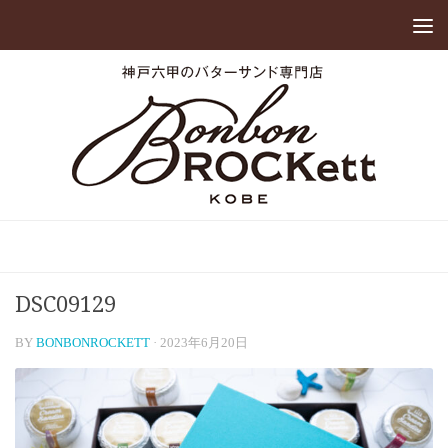
DSC09129
BY
BONBONROCKETT
·
2023年6月20日