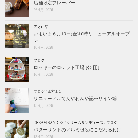
店舗限定フレーバー
26 6月, 2026
四方山話
いよいよ６月19日(金)10時リニューアルオープ
ン
18 6月, 2026
ブログ
ロッキーのロケット工場 [公 開]
16 6月, 2026
ブログ
/
四方山話
リニューアルてんやわんや記〜サイン編
15 6月, 2026
CREAM SANDIES
/
クリームサンディーズ
/
ブログ
バターサンドのアルミ包装にこだわるわけ
13 6月, 2026