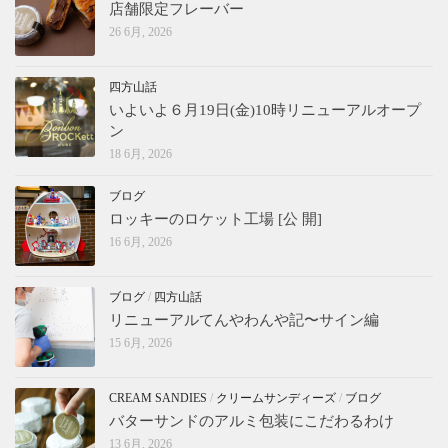
店舗限定フレーバー
26 6月, 2026
四方山話
いよいよ６月19日(金)10時リニューアルオープ
ン
18 6月, 2026
ブログ
ロッキーのロケット工場 [公 開]
16 6月, 2026
ブログ
/
四方山話
リニューアルてんやわんや記〜サイン編
15 6月, 2026
CREAM SANDIES
/
クリームサンディーズ
/
ブログ
バターサンドのアルミ包装にこだわるわけ
13 6月, 2026