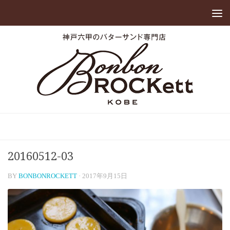
20160512-03
BY
BONBONROCKETT
·
2017年9月15日