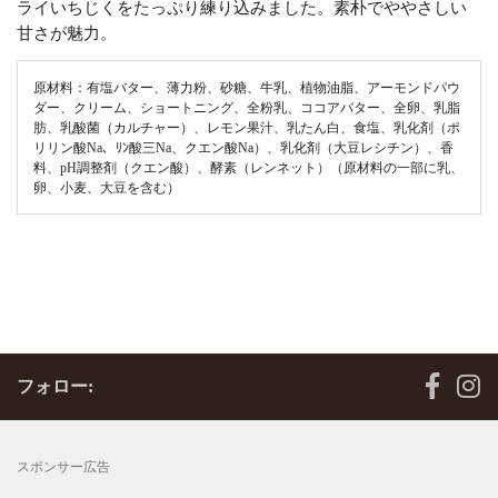
ライいちじくをたっぷり練り込みました。素朴でややさしい
甘さが魅力。
原材料：有塩バター、薄力粉、砂糖、牛乳、植物油脂、アーモンドパウ
ダー、クリーム、ショートニング、全粉乳、ココアバター、全卵、乳脂
肪、乳酸菌（カルチャー）、レモン果汁、乳たん白、食塩、乳化剤（ポ
リリン酸Na、ﾘﾝ酸三Na、クエン酸Na）、乳化剤（大豆レシチン）、香
料、pH調整剤（クエン酸）、酵素（レンネット）（原材料の一部に乳、
卵、小麦、大豆を含む）
フォロー:
スポンサー広告