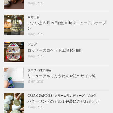
26 6月, 2026
四方山話
いよいよ６月19日(金)10時リニューアルオープ
ン
18 6月, 2026
ブログ
ロッキーのロケット工場 [公 開]
16 6月, 2026
ブログ
/
四方山話
リニューアルてんやわんや記〜サイン編
15 6月, 2026
CREAM SANDIES
/
クリームサンディーズ
/
ブログ
バターサンドのアルミ包装にこだわるわけ
13 6月, 2026