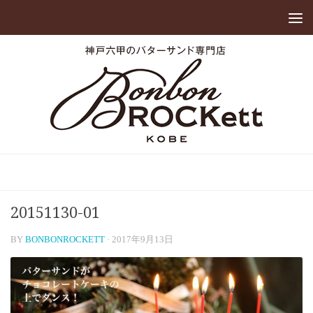
20151130-01
BY
BONBONROCKETT
·
2017年9月13日