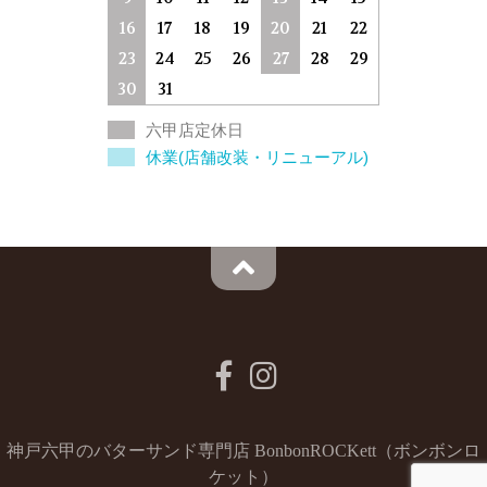
16
17
18
19
20
21
22
23
24
25
26
27
28
29
30
31
六甲店定休日
休業(店舗改装・リニューアル)
神戸六甲のバターサンド専門店 BonbonROCKett（ボンボンロ
ケット）