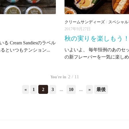
クリームサンディーズ
/
スペシャル
2017年9月27日
秋の実りを楽しもう
Cream Sandiesのラベル
いよいよ、 毎年恒例のあのセ
るといつもテンション...
の新フレーバーを一気に楽しめる Har
2 / 11
«
1
2
3
...
10
...
»
最後