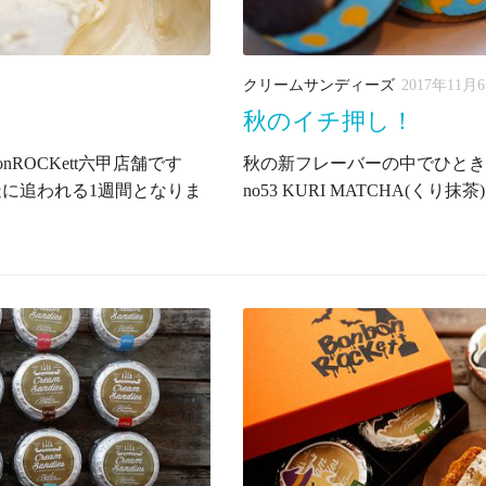
クリームサンディーズ
2017年11月
秋のイチ押し！
nROCKett六甲店舗です
秋の新フレーバーの中でひときわ人気の
造に追われる1週間となりま
no53 KURI MATCHA(くり抹茶