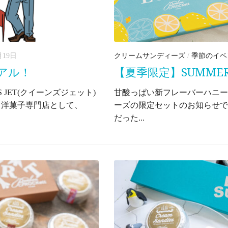
月19日
クリームサンディーズ
/
季節のイベ
ーアル！
【夏季限定】SUMMER 
 JET(クイーンズジェット)
甘酸っぱい新フレーバーハニー
ト洋菓子専門店として、
ーズの限定セットのお知らせで
だった...