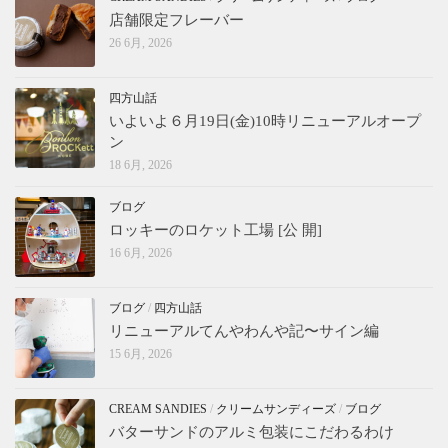
店舗限定フレーバー
26 6月, 2026
四方山話
いよいよ６月19日(金)10時リニューアルオープ
ン
18 6月, 2026
ブログ
ロッキーのロケット工場 [公 開]
16 6月, 2026
ブログ
/
四方山話
リニューアルてんやわんや記〜サイン編
15 6月, 2026
CREAM SANDIES
/
クリームサンディーズ
/
ブログ
バターサンドのアルミ包装にこだわるわけ