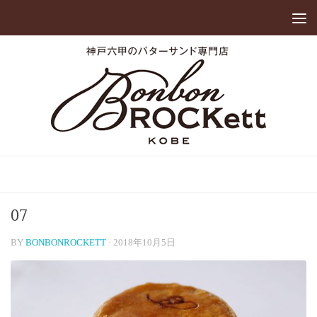
07
BY
BONBONROCKETT
·
2018年10月5日