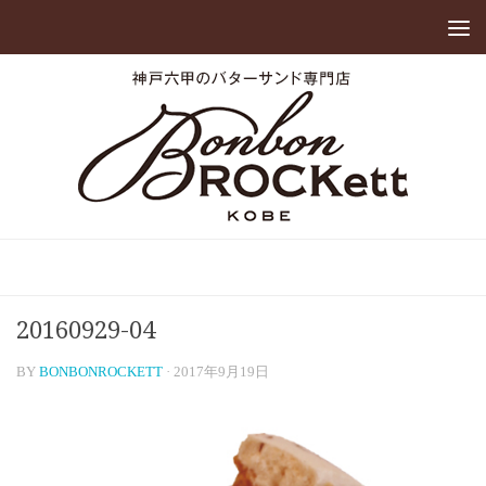
20160929-04
BY
BONBONROCKETT
·
2017年9月19日