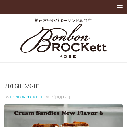
20160929-01
BY
BONBONROCKETT
·
2017年9月19日