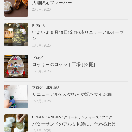
店舗限定フレーバー
26 6月, 2026
四方山話
いよいよ６月19日(金)10時リニューアルオープ
ン
18 6月, 2026
ブログ
ロッキーのロケット工場 [公 開]
16 6月, 2026
ブログ
/
四方山話
リニューアルてんやわんや記〜サイン編
15 6月, 2026
CREAM SANDIES
/
クリームサンディーズ
/
ブログ
バターサンドのアルミ包装にこだわるわけ
13 6月, 2026