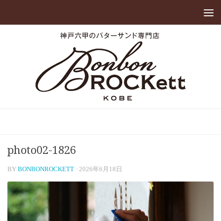
photo02-1826
BY
BONBONROCKETT
·
2026年6月18日