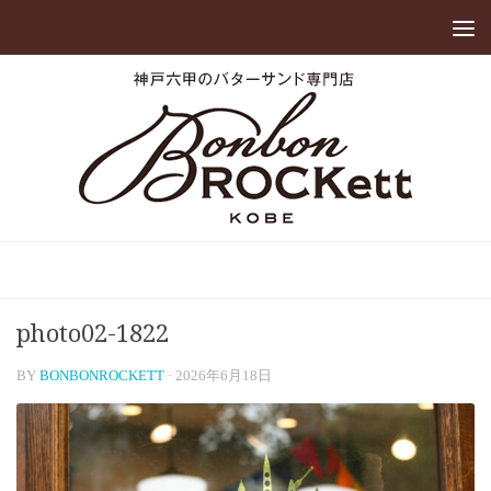
photo02-1822
BY
BONBONROCKETT
·
2026年6月18日