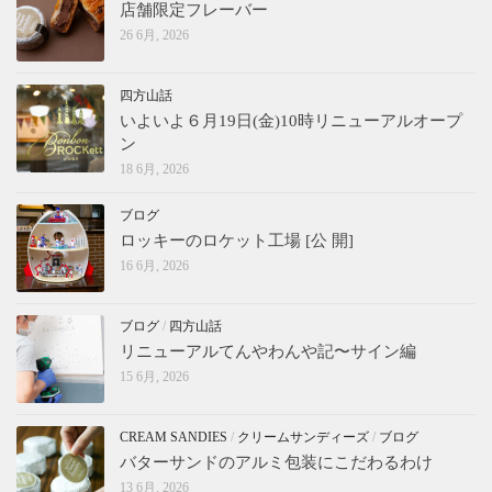
店舗限定フレーバー
26 6月, 2026
四方山話
いよいよ６月19日(金)10時リニューアルオープ
ン
18 6月, 2026
ブログ
ロッキーのロケット工場 [公 開]
16 6月, 2026
ブログ
/
四方山話
リニューアルてんやわんや記〜サイン編
15 6月, 2026
CREAM SANDIES
/
クリームサンディーズ
/
ブログ
バターサンドのアルミ包装にこだわるわけ
13 6月, 2026