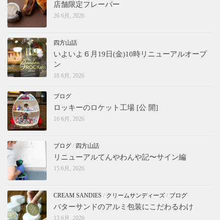
店舗限定フレーバー
26 6月, 2026
四方山話
いよいよ６月19日(金)10時リニューアルオープ
ン
18 6月, 2026
ブログ
ロッキーのロケット工場 [公 開]
16 6月, 2026
ブログ
/
四方山話
リニューアルてんやわんや記〜サイン編
15 6月, 2026
CREAM SANDIES
/
クリームサンディーズ
/
ブログ
バターサンドのアルミ包装にこだわるわけ
13 6月, 2026