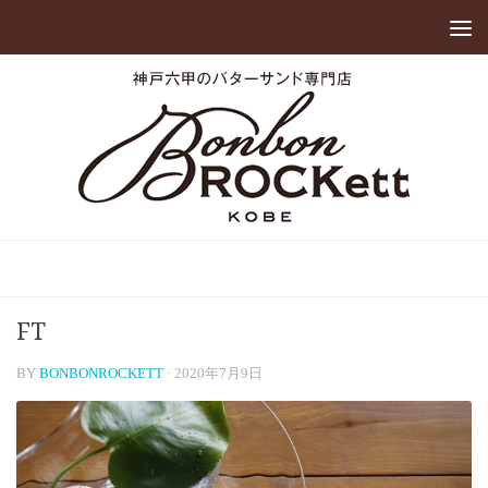
FT
BY
BONBONROCKETT
·
2020年7月9日