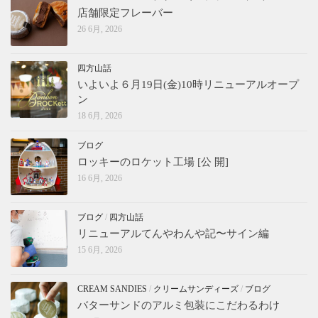
店舗限定フレーバー
26 6月, 2026
四方山話
いよいよ６月19日(金)10時リニューアルオープ
ン
18 6月, 2026
ブログ
ロッキーのロケット工場 [公 開]
16 6月, 2026
ブログ
/
四方山話
リニューアルてんやわんや記〜サイン編
15 6月, 2026
CREAM SANDIES
/
クリームサンディーズ
/
ブログ
バターサンドのアルミ包装にこだわるわけ