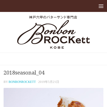
2018seasonal_04
BY
BONBONROCKETT
·
2019年5月21日