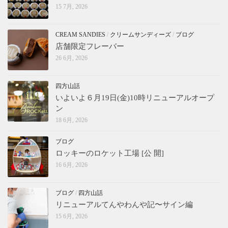
15 7月, 2026
CREAM SANDIES
/
クリームサンディーズ
/
ブログ
店舗限定フレーバー
26 6月, 2026
四方山話
いよいよ６月19日(金)10時リニューアルオープ
ン
18 6月, 2026
ブログ
ロッキーのロケット工場 [公 開]
16 6月, 2026
ブログ
/
四方山話
リニューアルてんやわんや記〜サイン編
15 6月, 2026