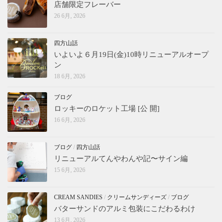
店舗限定フレーバー
26 6月, 2026
四方山話
いよいよ６月19日(金)10時リニューアルオープ
ン
18 6月, 2026
ブログ
ロッキーのロケット工場 [公 開]
16 6月, 2026
ブログ
/
四方山話
リニューアルてんやわんや記〜サイン編
15 6月, 2026
CREAM SANDIES
/
クリームサンディーズ
/
ブログ
バターサンドのアルミ包装にこだわるわけ
13 6月, 2026