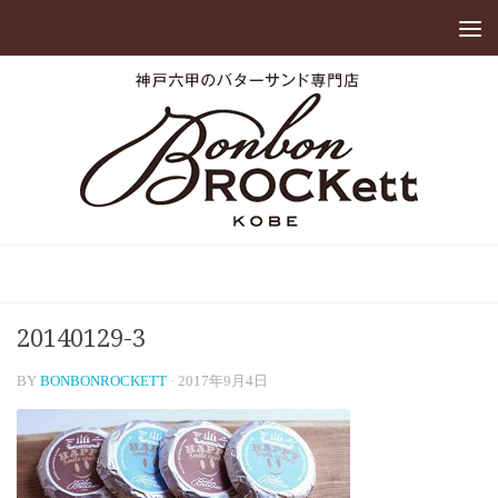
20140129-3
BY
BONBONROCKETT
·
2017年9月4日