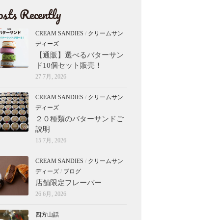
sts Recently
CREAM SANDIES
/
クリームサン
ディーズ
【通販】選べるバターサン
ド10個セット販売！
27 7月, 2026
CREAM SANDIES
/
クリームサン
ディーズ
２０種類のバターサンドご
説明
15 7月, 2026
CREAM SANDIES
/
クリームサン
ディーズ
/
ブログ
店舗限定フレーバー
26 6月, 2026
四方山話