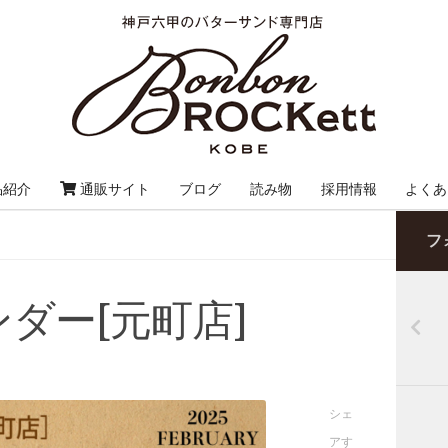
品紹介
通販サイト
ブログ
読み物
採用情報
よくあ
フ
ダー[元町店]
シェ
アす