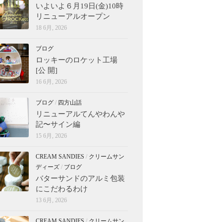
いよいよ６月19日(金)10時
リニューアルオープン
18 6月, 2026
ブログ
ロッキーのロケット工場
[公 開]
16 6月, 2026
ブログ
/
四方山話
リニューアルてんやわんや
記〜サイン編
15 6月, 2026
CREAM SANDIES
/
クリームサン
ディーズ
/
ブログ
バターサンドのアルミ包装
にこだわるわけ
13 6月, 2026
CREAM SANDIES
/
クリームサン