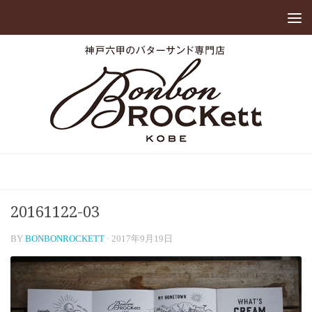
20161122-03
BY
BONBONROCKETT
·
2017年9月19日