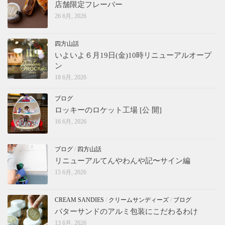
店舗限定フレーバー
26 6月, 2026
四方山話
いよいよ６月19日(金)10時リニューアルオープ
ン
18 6月, 2026
ブログ
ロッキーのロケット工場 [公 開]
16 6月, 2026
ブログ
/
四方山話
リニューアルてんやわんや記〜サイン編
15 6月, 2026
CREAM SANDIES
/
クリームサンディーズ
/
ブログ
バターサンドのアルミ包装にこだわるわけ
13 6月, 2026