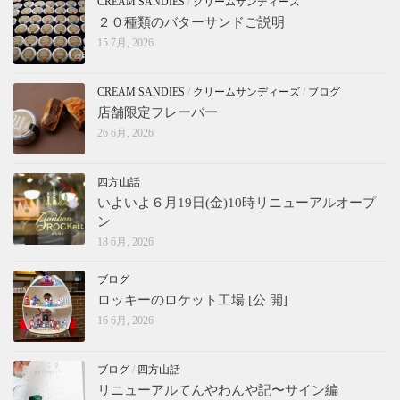
CREAM SANDIES
/
クリームサンディーズ
２０種類のバターサンドご説明
15 7月, 2026
CREAM SANDIES
/
クリームサンディーズ
/
ブログ
店舗限定フレーバー
26 6月, 2026
四方山話
いよいよ６月19日(金)10時リニューアルオープ
ン
18 6月, 2026
ブログ
ロッキーのロケット工場 [公 開]
16 6月, 2026
ブログ
/
四方山話
リニューアルてんやわんや記〜サイン編