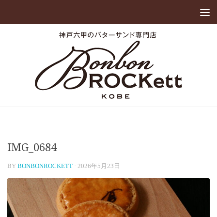
IMG_0684
BY
BONBONROCKETT
·
2026年5月23日