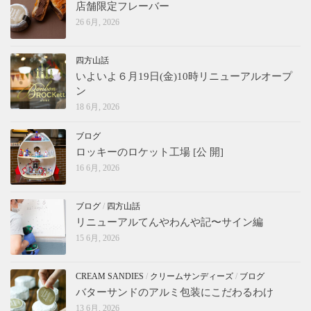
店舗限定フレーバー
26 6月, 2026
四方山話
いよいよ６月19日(金)10時リニューアルオープ
ン
18 6月, 2026
ブログ
ロッキーのロケット工場 [公 開]
16 6月, 2026
ブログ
/
四方山話
リニューアルてんやわんや記〜サイン編
15 6月, 2026
CREAM SANDIES
/
クリームサンディーズ
/
ブログ
バターサンドのアルミ包装にこだわるわけ
13 6月, 2026