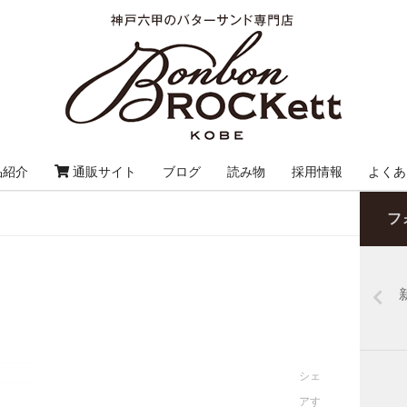
品紹介
通販サイト
ブログ
読み物
採用情報
よくあ
フ
新
シェ
アす