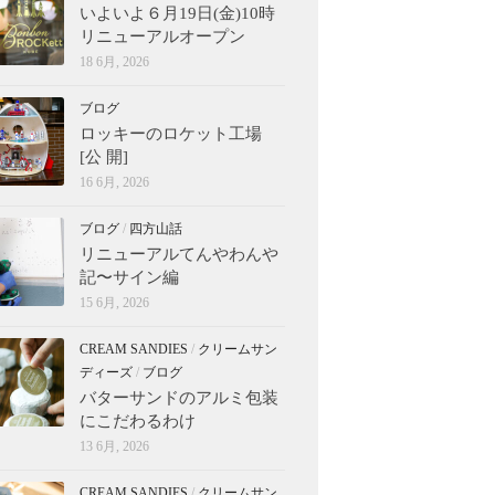
いよいよ６月19日(金)10時
リニューアルオープン
18 6月, 2026
ブログ
ロッキーのロケット工場
[公 開]
16 6月, 2026
ブログ
/
四方山話
リニューアルてんやわんや
記〜サイン編
15 6月, 2026
CREAM SANDIES
/
クリームサン
ディーズ
/
ブログ
バターサンドのアルミ包装
にこだわるわけ
13 6月, 2026
CREAM SANDIES
/
クリームサン