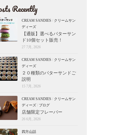
sts Recently
CREAM SANDIES
/
クリームサン
ディーズ
【通販】選べるバターサン
ド10個セット販売！
27 7月, 2026
CREAM SANDIES
/
クリームサン
ディーズ
２０種類のバターサンドご
説明
15 7月, 2026
CREAM SANDIES
/
クリームサン
ディーズ
/
ブログ
店舗限定フレーバー
26 6月, 2026
四方山話