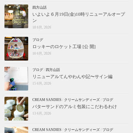
四方山話
いよいよ６月19日(金)10時リニューアルオープ
ン
18 6月, 2026
ブログ
ロッキーのロケット工場 [公 開]
16 6月, 2026
ブログ
/
四方山話
リニューアルてんやわんや記〜サイン編
15 6月, 2026
CREAM SANDIES
/
クリームサンディーズ
/
ブログ
バターサンドのアルミ包装にこだわるわけ
13 6月, 2026
CREAM SANDIES
/
クリームサンディーズ
/
ブログ