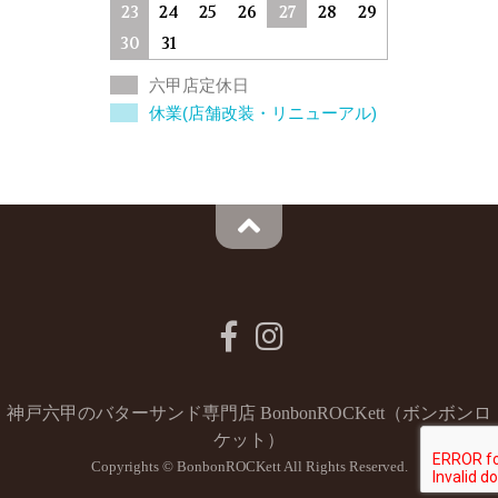
23
24
25
26
27
28
29
30
31
六甲店定休日
休業(店舗改装・リニューアル)
神戸六甲のバターサンド専門店 BonbonROCKett（ボンボンロ
ケット）
Copyrights © BonbonROCKett All Rights Reserved.