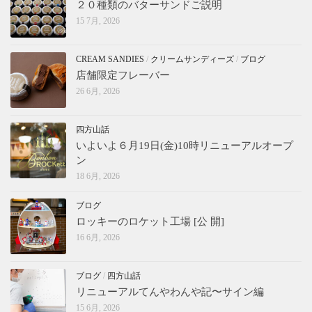
２０種類のバターサンドご説明
15 7月, 2026
CREAM SANDIES
/
クリームサンディーズ
/
ブログ
店舗限定フレーバー
26 6月, 2026
四方山話
いよいよ６月19日(金)10時リニューアルオープ
ン
18 6月, 2026
ブログ
ロッキーのロケット工場 [公 開]
16 6月, 2026
ブログ
/
四方山話
リニューアルてんやわんや記〜サイン編
15 6月, 2026