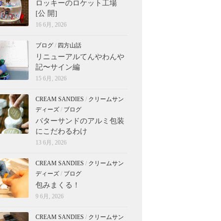
ロッキーのロケット工場
[公 開]
16 6月, 2026
ブログ
/
四方山話
リニューアルてんやわんや
記〜サイン編
15 6月, 2026
CREAM SANDIES
/
クリームサン
ディーズ
/
ブログ
バターサンドのアルミ包装
にこだわるわけ
13 6月, 2026
CREAM SANDIES
/
クリームサン
ディーズ
/
ブログ
包みまくる！
9 6月, 2026
CREAM SANDIES
/
クリームサン