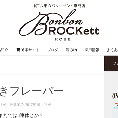
品紹介
通販サイト
ブログ
読み物
採用情報
よくあ
フ
きフレーバー
Po
月3日
· 更新済み
2017年10月23日
またでは3連休とか？