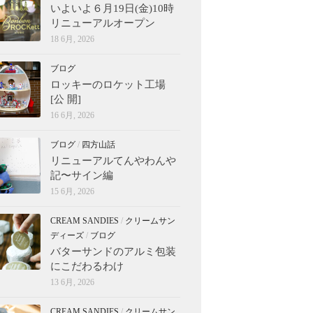
いよいよ６月19日(金)10時
リニューアルオープン
18 6月, 2026
ブログ
ロッキーのロケット工場
[公 開]
16 6月, 2026
ブログ
/
四方山話
リニューアルてんやわんや
記〜サイン編
15 6月, 2026
CREAM SANDIES
/
クリームサン
ディーズ
/
ブログ
バターサンドのアルミ包装
にこだわるわけ
13 6月, 2026
CREAM SANDIES
/
クリームサン