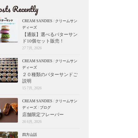
sts Recently
CREAM SANDIES
/
クリームサン
ディーズ
【通販】選べるバターサン
ド10個セット販売！
27 7月, 2026
CREAM SANDIES
/
クリームサン
ディーズ
２０種類のバターサンドご
説明
15 7月, 2026
CREAM SANDIES
/
クリームサン
ディーズ
/
ブログ
店舗限定フレーバー
26 6月, 2026
四方山話