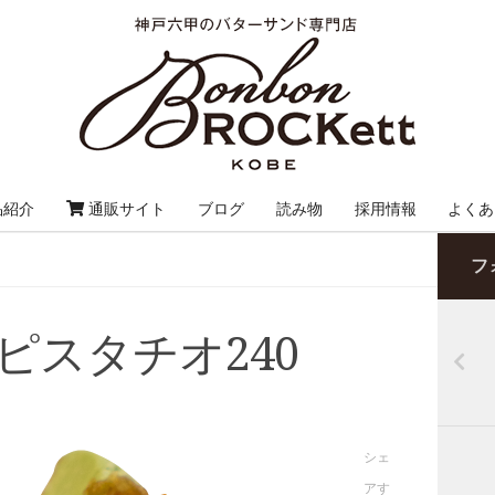
品紹介
通販サイト
ブログ
読み物
採用情報
よくあ
フ
ピスタチオ240
シェ
アす