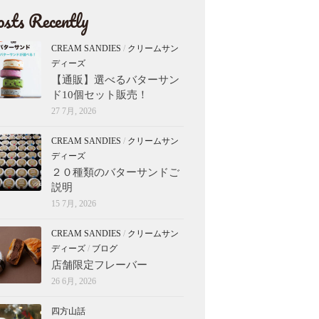
sts Recently
CREAM SANDIES
/
クリームサン
ディーズ
【通販】選べるバターサン
ド10個セット販売！
27 7月, 2026
CREAM SANDIES
/
クリームサン
ディーズ
２０種類のバターサンドご
説明
15 7月, 2026
CREAM SANDIES
/
クリームサン
ディーズ
/
ブログ
店舗限定フレーバー
26 6月, 2026
四方山話