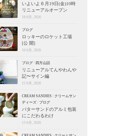
いよいよ６月19日(金)10時
リニューアルオープン
18 6月, 2026
ブログ
ロッキーのロケット工場
[公 開]
16 6月, 2026
ブログ
/
四方山話
リニューアルてんやわんや
記〜サイン編
15 6月, 2026
CREAM SANDIES
/
クリームサン
ディーズ
/
ブログ
バターサンドのアルミ包装
にこだわるわけ
13 6月, 2026
CREAM SANDIES
/
クリームサン