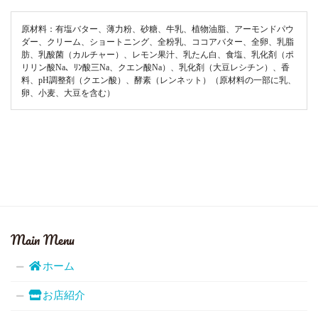
原材料：有塩バター、薄力粉、砂糖、牛乳、植物油脂、アーモンドパウ
ダー、クリーム、ショートニング、全粉乳、ココアバター、全卵、乳脂
肪、乳酸菌（カルチャー）、レモン果汁、乳たん白、食塩、乳化剤（ポ
リリン酸Na、ﾘﾝ酸三Na、クエン酸Na）、乳化剤（大豆レシチン）、香
料、pH調整剤（クエン酸）、酵素（レンネット）（原材料の一部に乳、
卵、小麦、大豆を含む）
Main Menu
ホーム
お店紹介